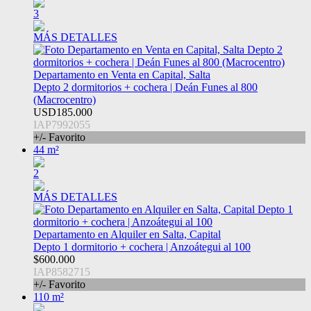
3
MÁS DETALLES
Departamento en Venta en Capital, Salta
Depto 2 dormitorios + cochera | Deán Funes al 800
(Macrocentro)
USD185.000
IAP7992055
+/- Favorito
44 m²
2
MÁS DETALLES
Departamento en Alquiler en Salta, Capital
Depto 1 dormitorio + cochera | Anzoátegui al 100
$600.000
IAP8582715
+/- Favorito
110 m²