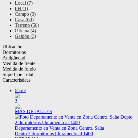
Local (7)
PH (1)
Campo (3)
Casa (60)
Terreno (58)
Oficina (4)
Galpón (3)
Ubicación
Dormitorios
Antigüedad
Medida de frente
Medida de fondo
Superficie Total
Características
65 m²
3
MÁS DETALLES
Departamento en Venta en Zona Centro, Salta
Depto 2 dormitorios | Juramento al 1400